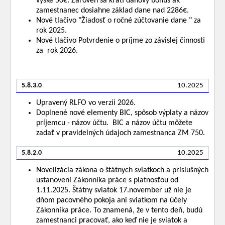
výške 50€. Zároveň sa kráti daňový bonus ak
zamestnanec dosiahne základ dane nad 2286€.
Nové tlačivo "Žiadosť o ročné zúčtovanie dane " za
rok 2025.
Nové tlačivo Potvrdenie o príjme zo závislej činnosti
za rok 2026.
5.8.3.0
10.2025
Upravený RLFO vo verzii 2026.
Doplnené nové elementy BIC, spôsob výplaty a názov
príjemcu - názov účtu. BIC a názov účtu môžete
zadať v pravidelných údajoch zamestnanca ZM 750.
5.8.2.0
10.2025
Novelizácia zákona o štátnych sviatkoch a príslušných
ustanovení Zákonníka práce s platnosťou od
1.11.2025. Štátny sviatok 17.november už nie je
dňom pacovného pokoja ani sviatkom na účely
Zákonníka práce. To znamená, že v tento deň, budú
zamestnanci pracovať, ako keď nie je sviatok a