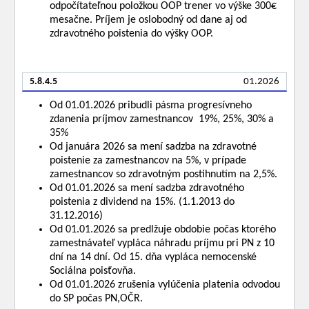
odpočítateľnou položkou OOP trener vo výške 300€
mesačne. Príjem je oslobodný od dane aj od
zdravotného poistenia do výšky OOP.
5.8.4.5
01.2026
Od 01.01.2026 pribudli pásma progresívneho
zdanenia príjmov zamestnancov 19%, 25%, 30% a
35%
Od januára 2026 sa mení sadzba na zdravotné
poistenie za zamestnancov na 5%, v prípade
zamestnancov so zdravotným postihnutím na 2,5%.
Od 01.01.2026 sa mení sadzba zdravotného
poistenia z dividend na 15%. (1.1.2013 do
31.12.2016)
Od 01.01.2026 sa predlžuje obdobie počas ktorého
zamestnávateľ vypláca náhradu príjmu pri PN z 10
dní na 14 dní. Od 15. dňa vypláca nemocenské
Sociálna poisťovňa.
Od 01.01.2026 zrušenia vylúčenia platenia odvodou
do SP počas PN,OČR.