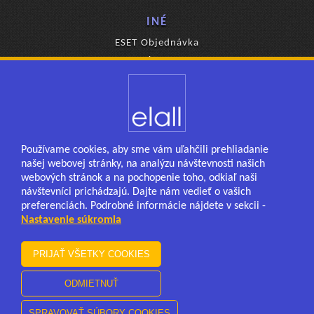
INÉ
ESET Objednávka
Ponuka eKasa
Používame cookies, aby sme vám uľahčili prehliadanie
našej webovej stránky, na analýzu návštevnosti našich
webových stránok a na pochopenie toho, odkiaľ naši
návštevníci prichádzajú. Dajte nám vedieť o vašich
preferenciách. Podrobné informácie nájdete v sekcii -
KONTAKT
Nastavenie súkromia
Levočská 866/20, Poprad
+421 52 788 1571,2
elall@elall.sk