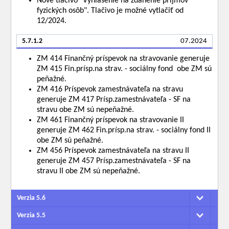
Nové tlačivo "Vyhlásenie na zdanenie príjmov
fyzických osôb". Tlačivo je možné vytlačiť od
12/2024.
5.7.1.2
07.2024
ZM 414 Finančný príspevok na stravovanie generuje
ZM 415 Fin.prísp.na strav. - sociálny fond obe ZM sú
peňažné.
ZM 416 Príspevok zamestnávateľa na stravu
generuje ZM 417 Prísp.zamestnávateľa - SF na
stravu obe ZM sú nepeňažné.
ZM 461 Finančný príspevok na stravovanie II
generuje ZM 462 Fin.prísp.na strav. - sociálny fond II
obe ZM sú peňažné.
ZM 456 Príspevok zamestnávateľa na stravu II
generuje ZM 457 Prísp.zamestnávateľa - SF na
stravu II obe ZM sú nepeňažné.
Verzia 5.6
Verzia 5.5