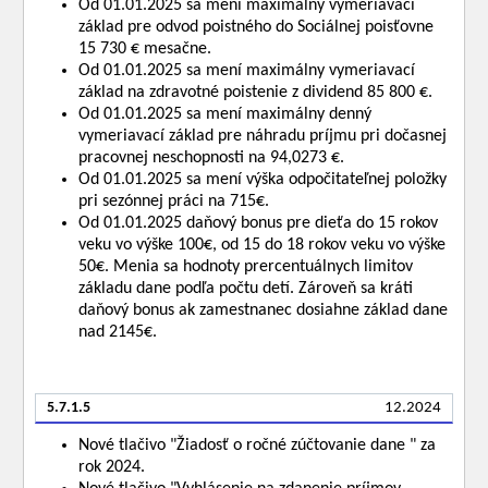
Od 01.01.2025 sa mení maximálny vymeriavací
základ pre odvod poistného do Sociálnej poisťovne
15 730 € mesačne.
Od 01.01.2025 sa mení maximálny vymeriavací
základ na zdravotné poistenie z dividend 85 800 €.
Od 01.01.2025 sa mení maximálny denný
vymeriavací základ pre náhradu príjmu pri dočasnej
pracovnej neschopnosti na 94,0273 €.
Od 01.01.2025 sa mení výška odpočitateľnej položky
pri sezónnej práci na 715€.
Od 01.01.2025 daňový bonus pre dieťa do 15 rokov
veku vo výške 100€, od 15 do 18 rokov veku vo výške
50€. Menia sa hodnoty prercentuálnych limitov
základu dane podľa počtu detí. Zároveň sa kráti
daňový bonus ak zamestnanec dosiahne základ dane
nad 2145€.
5.7.1.5
12.2024
Nové tlačivo "Žiadosť o ročné zúčtovanie dane " za
rok 2024.