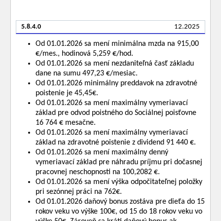
5.8.4.0
12.2025
Od 01.01.2026 sa mení minimálna mzda na 915,00
€/mes., hodinová 5,259 €/hod.
Od 01.01.2026 sa mení nezdaniteľná časť základu
dane na sumu 497,23 €/mesiac.
Od 01.01.2026 minimálny preddavok na zdravotné
poistenie je 45,45€.
Od 01.01.2026 sa mení maximálny vymeriavací
základ pre odvod poistného do Sociálnej poisťovne
16 764 € mesačne.
Od 01.01.2026 sa mení maximálny vymeriavací
základ na zdravotné poistenie z dividend 91 440 €.
Od 01.01.2026 sa mení maximálny denný
vymeriavací základ pre náhradu príjmu pri dočasnej
pracovnej neschopnosti na 100,2082 €.
Od 01.01.2026 sa mení výška odpočitateľnej položky
pri sezónnej práci na 762€.
Od 01.01.2026 daňový bonus zostáva pre dieťa do 15
rokov veku vo výške 100€, od 15 do 18 rokov veku vo