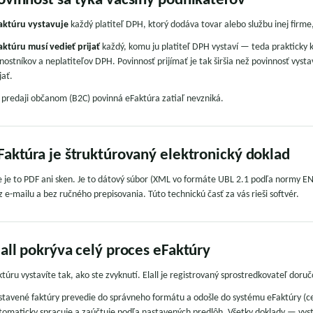
ovinnosť sa týka väčšiny podnikateľov
aktúru vystavuje
každý platiteľ DPH, ktorý dodáva tovar alebo službu inej firme,
aktúru musí vedieť prijať
každý, komu ju platiteľ DPH vystaví — teda prakticky 
vnostníkov a neplatiteľov DPH. Povinnosť prijímať je tak širšia než povinnosť vyst
jať.
i predaji občanom (B2C) povinná eFaktúra zatiaľ nevzniká.
Faktúra je štruktúrovaný elektronický doklad
e je to PDF ani sken. Je to dátový súbor (XML vo formáte UBL 2.1 podľa normy EN
z e-mailu a bez ručného prepisovania. Túto technickú časť za vás rieši softvér.
lall pokrýva celý proces eFaktúry
ktúru vystavíte tak, ako ste zvyknutí. Elall je registrovaný sprostredkovateľ do
stavené faktúry prevedie do správneho formátu a odošle do systému eFaktúry (cez
tomaticky spracuje a zaúčtuje podľa nastavených predlôh. Všetky doklady — vys