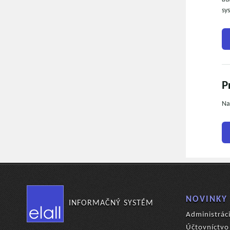
sy
P
Na
NOVINKY
INFORMAČNÝ SYSTÉM
Administrác
Účtovníctvo