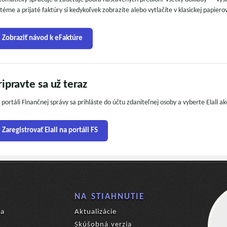
stéme a prijaté faktúry si kedykoľvek zobrazíte alebo vytlačíte v klasickej papier
Zobraziť návod k eFaktúre
ripravte sa už teraz
 portáli Finančnej správy sa prihláste do účtu zdaniteľnej osoby a vyberte Elall a
Zaregistrovať Elall na portáli FS
NA STIAHNUTIE
ia
Aktualizácie
Skúšobná verzia