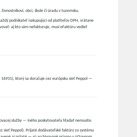
 živnostníkovi, obci, škole či úradu v tuzemsku.
každý podnikateľ nakupujúci od platiteľov DPH, vrátane
avovať: aj kto sám nefakturuje, musí eFaktúru vedieť
 16931), ktorý sa doručuje cez európsku sieť Peppol —
ručovacej služby — iného poskytovateľa hľadať nemusíte.
 sieť Peppol). Prijaté dodávateľské faktúry zo systému
tavené aj prijaté — sú archivované priamo v účtovnom