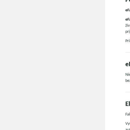
P
eF
eF
ži
pri
Pr
e
Ni
be
E
Fa
Vy
au