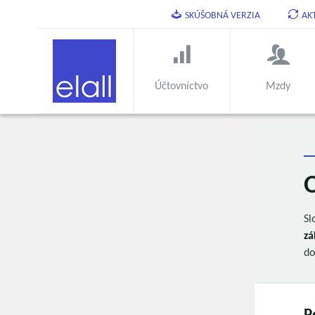
SKÚŠOBNÁ VERZIA
AK
Účtovníctvo
Mzdy
O
Sl
zá
do