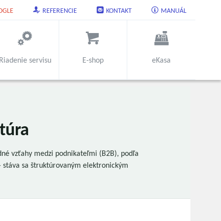
OGLE
REFERENCIE
KONTAKT
MANUÁL
Riadenie servisu
E-shop
eKasa
ktúra
dné vzťahy medzi podnikateľmi (B2B), podľa
 stáva sa štruktúrovaným elektronickým