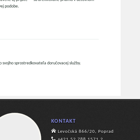
ovej podobe.
ko svojho sprostredkovateľa doručovacej služby.
KONTAKT
Levočská 866/20, Poprad
+421 52 788 1571,2