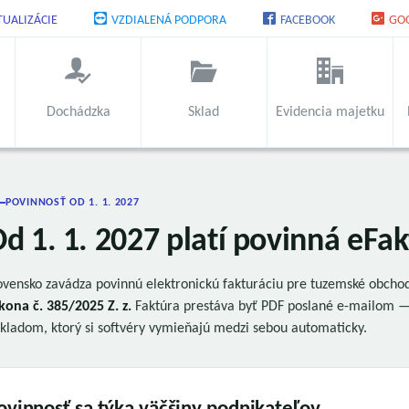
TUALIZÁCIE
VZDIALENÁ PODPORA
FACEBOOK
GO
Dochádzka
Sklad
Evidencia majetku
POVINNOSŤ OD 1. 1. 2027
d 1. 1. 2027 platí povinná eFa
ovensko zavádza povinnú elektronickú fakturáciu pre tuzemské obcho
kona č. 385/2025 Z. z.
Faktúra prestáva byť PDF poslané e-mailom —
kladom, ktorý si softvéry vymieňajú medzi sebou automaticky.