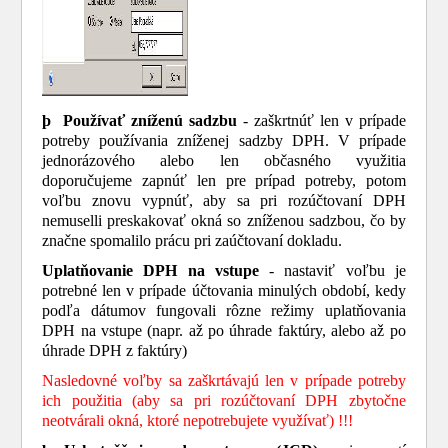
þ
Po
u
žívať zníženú sadzbu
- zaškrtnúť len v prípade
potreby používania zníženej sadzby DPH. V prípade
jednorázového alebo len občasného využitia
doporučujeme zapnúť len pre prípad potreby, potom
voľbu znovu vypnúť, aby sa pri rozúčtovaní DPH
nemuselli preskakovať okná so zníženou sadzbou, čo by
značne spomalilo prácu pri zaúčtovaní dokladu.
Uplatňovanie DPH na vstupe
- nastaviť voľbu je
potrebné len v prípade účtovania minulých období, kedy
podľa dátumov fungovali rôzne režimy uplatňovania
DPH na vstupe (napr. až po úhrade faktúry, alebo až po
úhrade DPH z faktúry)
Nasledovné voľby sa zaškrtávajú len v prípade potreby
ich použitia (aby sa pri rozúčtovaní DPH zbytočne
neotvárali okná, ktoré nepotrebujete využívať) !!!