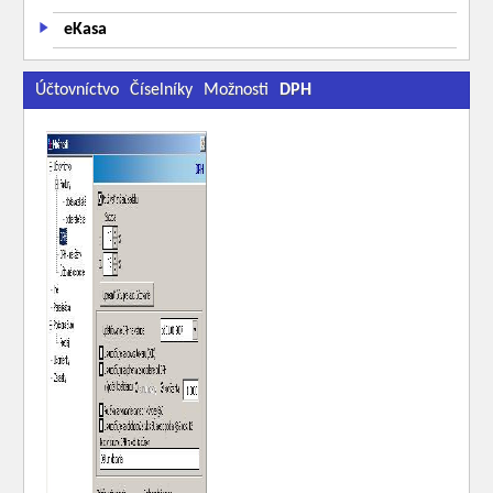
eKasa
Účtovníctvo
Číselníky
Možnosti
DPH