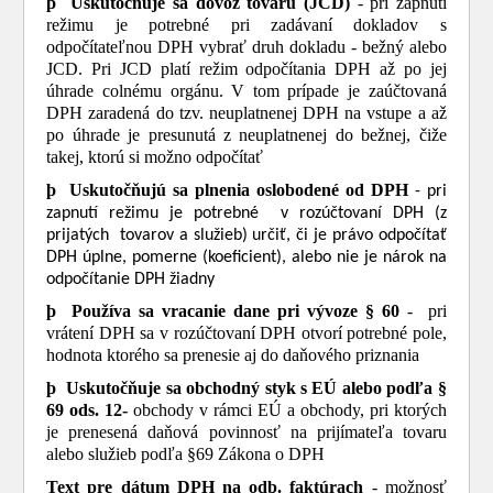
þ
Uskutočňuje sa dovoz tovaru (JCD)
- pri zapnutí
režimu je potrebné pri zadávaní dokladov s
odpočítateľnou DPH vybrať druh dokladu - bežný alebo
JCD. Pri JCD platí režim odpočítania DPH až po jej
úhrade colnému orgánu. V tom prípade je zaúčtovaná
DPH zaradená do tzv. neuplatnenej DPH na vstupe a až
po úhrade je presunutá z neuplatnenej do bežnej, čiže
takej, ktorú si možno odpočítať
þ
Uskuto
čňujú sa plnenia oslobodené od DPH
- pri
zapnutí režimu je potrebné v rozúčtovaní DPH (z
prijatých tovarov a služieb) určiť, či je právo odpočítať
DPH úplne, pomerne (koeficient), alebo nie je nárok na
odpočítanie DPH žiadny
þ
Používa sa vracanie dane pri vývoze § 60
- pri
vrátení DPH sa v rozúčtovaní DPH otvorí potrebné pole,
hodnota ktorého sa prenesie aj do daňového priznania
þ
Uskutočňuje sa obchodný styk s EÚ
alebo podľa
§
69 ods. 12-
obchody v rámci EÚ a obchody, pri ktorých
je prenesená daňová povinnosť na prijímateľa tovaru
alebo služieb podľa §69 Zákona o DPH
Text pre dátum DPH na odb. faktúrach
- možnosť