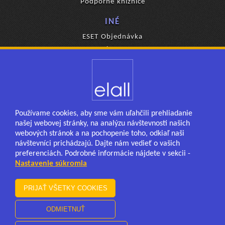
Podporné knižnice
INÉ
ESET Objednávka
Ponuka eKasa
Používame cookies, aby sme vám uľahčili prehliadanie
našej webovej stránky, na analýzu návštevnosti našich
webových stránok a na pochopenie toho, odkiaľ naši
návštevníci prichádzajú. Dajte nám vedieť o vašich
preferenciách. Podrobné informácie nájdete v sekcii -
KONTAKT
Nastavenie súkromia
Levočská 866/20, Poprad
+421 52 788 1571,2
elall@elall.sk